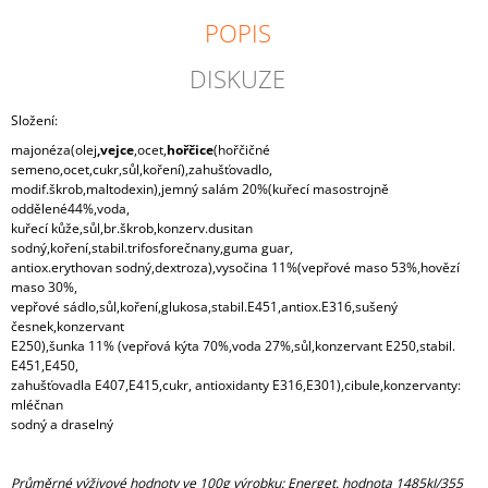
J
POPIS
E
M
DISKUZE
E
Složení:
S
VYSOČINOU
majonéza(olej
,vejce
,ocet,
hořčice
(hořčičné
CHLEBÍČEK
semeno,ocet,cukr,sůl,koření),zahušťovadlo,
modif.škrob,maltodexin),jemný salám 20%(kuřecí masostrojně
29
oddělené44%,voda,
Kč
kuřecí kůže,sůl,br.škrob,konzerv.dusitan
sodný,koření,stabil.trifosforečnany,guma guar,
antiox.erythovan sodný,dextroza),vysočina 11%(vepřové maso 53%,hovězí
maso 30%,
vepřové sádlo,sůl,koření,glukosa,stabil.E451,antiox.E316,sušený
česnek,konzervant
E250),šunka 11% (vepřová kýta 70%,voda 27%,sůl,konzervant E250,stabil.
E451,E450,
zahušťovadla E407,E415,cukr, antioxidanty E316,E301),cibule,konzervanty:
mléčnan
sodný a draselný
Průměrné výživové hodnoty ve 100g výrobku: Energet. hodnota 1485kJ/355