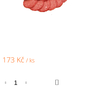
A
J
Í
T
?
HLEDAT
173 Kč
/ ks
Měrná
cena:
D
O
DO
KOŠÍKU
P
O
R
U
Č
U