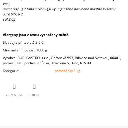
kcal,
sacharidy 3g z toho cukry 3g,tuky 36g z toho nasycené mastné kyseliny
3,1g,bílk. 6,2,
sůl 2,0g
Alergeny jsou v textu vyznačeny tučně.
Skladujte při teplotě 2-6 C
Minimální hmotnost: 1000 g
Výrobce: BUBI GASTRO, s.r.o., Obřanská 593, Bílovice nad Svitavou, 66401,
provoz: BUBI poctivé lahůdky, Uzavřená 5, Brno, 615 00
Kategorie
:
pomazánky 1 kg
ZEPTAT SE
SDÍLET