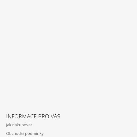
Z
Á
P
A
T
Í
INFORMACE PRO VÁS
Jak nakupovat
Obchodní podmínky