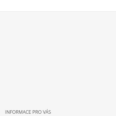
Z
Á
P
A
T
Í
INFORMACE PRO VÁS