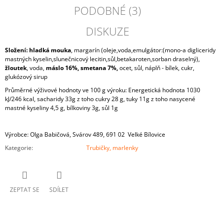
J
PODOBNÉ (3)
E
M
DISKUZE
E
Složení:
hladká mouka
, margarín (oleje,voda,emulgátor:(mono-a digliceridy
MIX
mastných kyselin,slunečnicový lecitin,sůl,betakaroten,sorban draselný),
CHLEBÍČEK
žloutek
, voda,
máslo 16%,
smetana 7%,
ocet, sůl, náplň - bílek, cukr,
glukózový sirup
29
Kč
Průměrné výživové hodnoty ve 100 g výroku: Energetická hodnota 1030
kJ/246 kcal, sacharidy 33g z toho cukry 28 g, tuky 11g z toho nasycené
mastné kyseliny 4,5 g, bílkoviny 3g, sůl 1g
Výrobce: Olga Babičová, Svárov 489, 691 02 Velké Bílovice
Kategorie
:
Trubičky, marlenky
ZEPTAT SE
SDÍLET