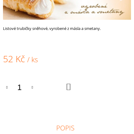
A
J
Í
Listové trubičky sněhové, vyrobené z másla a smetany.
T
?
52 Kč
/ ks
Měrná
HLEDAT
cena:
DO
KOŠÍKU
D
O
P
O
R
U
POPIS
Č
U