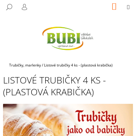
K
Přejít
NÁKUP
M
HLEDAT
na
KOŠÍK
O
PŘIHLÁŠENÍ
ZPĚT
ZPĚT
obsah
Š
Í
C
K
O
P
O
T
Domů
Trubičky, marlenky
/
Listové trubičky 4 ks - (plastová krabička)
Ř
LISTOVÉ TRUBIČKY 4 KS -
E
B
(PLASTOVÁ KRABIČKA)
U
J
E
T
E
N