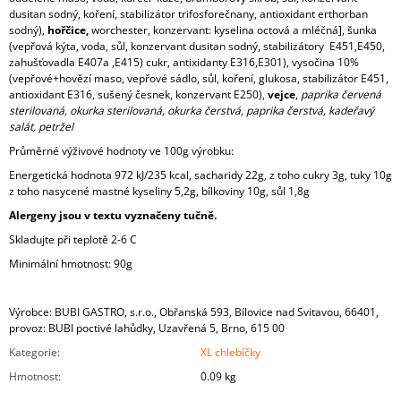
dusitan sodný, koření, stabilizátor trifosforečnany, antioxidant erthorban
sodný),
hořčice,
worchester, konzervant: kyselina octová a mléčná], šunka
(vepřová kýta, voda, sůl, konzervant dusitan sodný, stabilizátory E451,E450,
zahušťovadla E407a ,E415) cukr, antixidanty E316,E301), vysočina 10%
(vepřové+hovězí maso, vepřové sádlo, sůl, koření, glukosa, stabilizátor E451,
antioxidant E316, sušený česnek, konzervant E250),
vejce
,
paprika červená
sterilovaná, okurka sterilovaná, okurka čerstvá, paprika čerstvá, kadeřavý
salát, petržel
Průměrné výživové hodnoty ve 100g výrobku:
Energetická hodnota 972 kJ/235 kcal, sacharidy 22g, z toho cukry 3g, tuky 10g
z toho nasycené mastné kyseliny 5,2g, bílkoviny 10g, sůl 1,8g
Alergeny jsou v textu vyznačeny tučně.
Skladujte při teplotě 2-6 C
Minimální hmotnost: 90g
Výrobce: BUBI GASTRO, s.r.o., Obřanská 593, Bílovice nad Svitavou, 66401,
provoz: BUBI poctivé lahůdky, Uzavřená 5, Brno, 615 00
Kategorie
:
XL chlebíčky
Hmotnost
:
0.09 kg