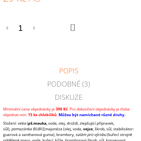
J
Měrná
E
cena:
M
E
DO
KOŠÍKU
ŠUNKOVÝ
CHLEBÍČEK
29
Kč
POPIS
PODOBNÉ (3)
DISKUZE
Minimální cena objednávky je
390
Kč
. Pro dokončení objednávky je třeba
objednat min.
15 ks chlebíčků
.
Můžou být namíchané různé druhy.
Složení:
veka
(
pš.mouka,
voda, olej, droždí, zlepšující přípravek,
sůl),
pomazánka BUBI
[(majonéza (olej, voda,
vejce
,
škrob, sůl, stabilizátor:
guarová a xanthanová guma), brambory,
salám pro výrobu
(kuřecí strojně
oddělené maso, voda, kuřecí kůže, bramborový škrob, sůl, konzervant