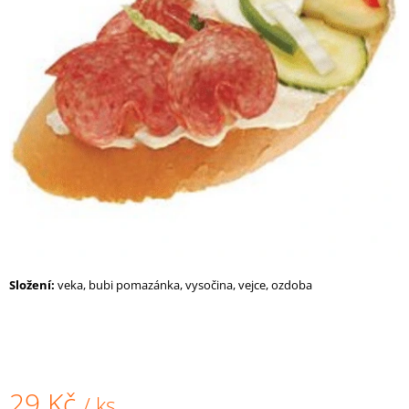
A
J
Í
T
?
HLEDAT
D
Složení:
veka, bubi pomazánka, vysočina, vejce, ozdoba
O
P
O
R
U
Č
29 Kč
/ ks
U