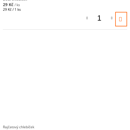
29 Kč
/ ks
Měrná
29 Kč / 1 ks
cena:
Rajčatový chlebíček