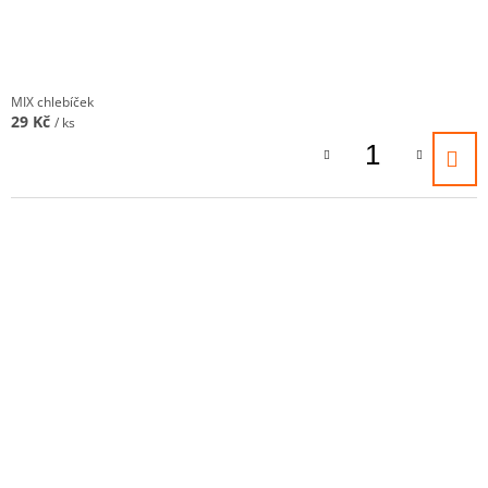
A
J
Í
MIX chlebíček
T
29 Kč
/ ks
?
HLEDAT
D
O
P
O
R
U
Č
U