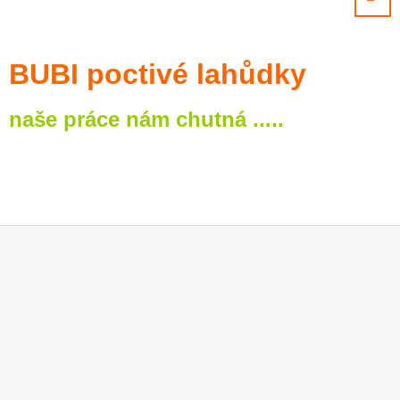
BUBI poctivé lahůdky
naše práce nám chutná .....
Z
Á
P
A
T
Í