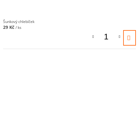
J
E
M
Šunkový chlebíček
E
29 Kč
/ ks
S
VYSOČINOU
CHLEBÍČEK
29
Kč