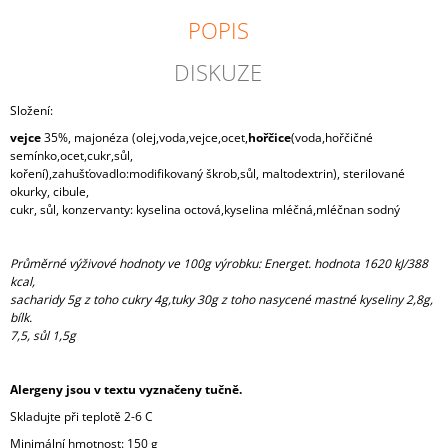
J
POPIS
E
M
DISKUZE
E
Složení:
S
VYSOČINOU
vejce
35%, majonéza (olej,voda,vejce,ocet,
hořčice
(voda,hořčičné
CHLEBÍČEK
semínko,ocet,cukr,sůl,
koření),zahušťovadlo:modifikovaný škrob,sůl, maltodextrin), sterilované
29
okurky, cibule,
Kč
cukr, sůl, konzervanty: kyselina octová,kyselina mléčná,mléčnan sodný
Průměrné výživové hodnoty ve 100g výrobku: Energet. hodnota 1620 kJ/388
kcal,
sacharidy 5g z toho cukry 4g,tuky 30g z toho nasycené mastné kyseliny 2,8g,
bílk.
7,5, sůl 1,5g
Alergeny jsou v textu vyznačeny tučně.
Skladujte při teplotě 2-6 C
Minimální hmotnost: 150 g