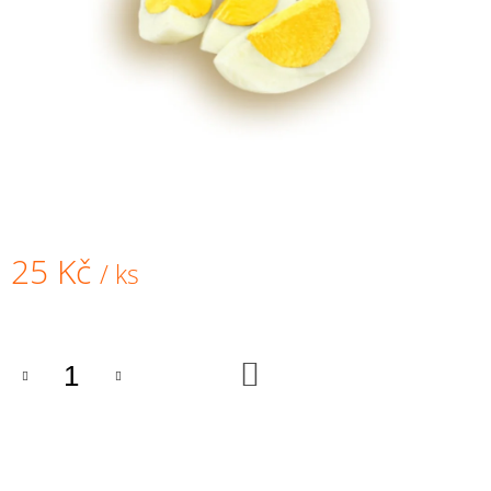
A
J
Í
T
?
HLEDAT
25 Kč
/ ks
Měrná
cena:
D
O
DO
KOŠÍKU
P
O
R
U
Č
U