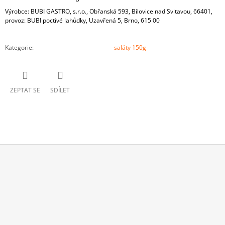
Výrobce: BUBI GASTRO, s.r.o., Obřanská 593, Bílovice nad Svitavou, 66401,
provoz: BUBI poctivé lahůdky, Uzavřená 5, Brno, 615 00
Kategorie
:
saláty 150g
ZEPTAT SE
SDÍLET
Z
Á
P
A
T