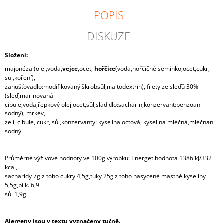
J
POPIS
E
M
DISKUZE
E
Složení:
CHLEBÍČEK
HERMELÍN
majonéza (olej,voda,
vejce
,ocet,
hořčice
(voda,hořčičné semínko,ocet,cukr,
sůl,koření),
29
zahušťovadlo:modifikovaný škrobsůl,maltodextrin), filety ze sleďů 30%
Kč
(sleď,marinovaná
cibule,voda,řepkový olej ocet,sůl,sladidlo:sacharin,konzervant:benzoan
sodný), mrkev,
zelí, cibule, cukr, sůl,konzervanty: kyselina octová, kyselina mléčná,mléčnan
sodný
Průměrné výživové hodnoty ve 100g výrobku: Energet.hodnota 1386 kJ/332
kcal,
sacharidy 7g z toho cukry 4,5g,tuky 25g z toho nasycené mastné kyseliny
5,5g,bílk. 6,9
sůl 1,9g
Alergeny jsou v textu vyznačeny tučně.