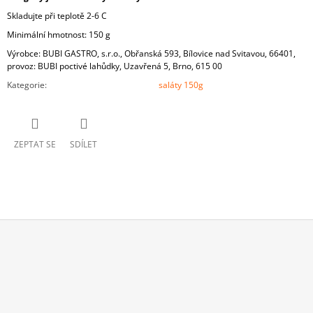
Skladujte při teplotě 2-6 C
Minimální hmotnost: 150 g
Výrobce: BUBI GASTRO, s.r.o., Obřanská 593, Bílovice nad Svitavou, 66401,
provoz: BUBI poctivé lahůdky, Uzavřená 5, Brno, 615 00
Kategorie
:
saláty 150g
ZEPTAT SE
SDÍLET
Z
Á
P
A