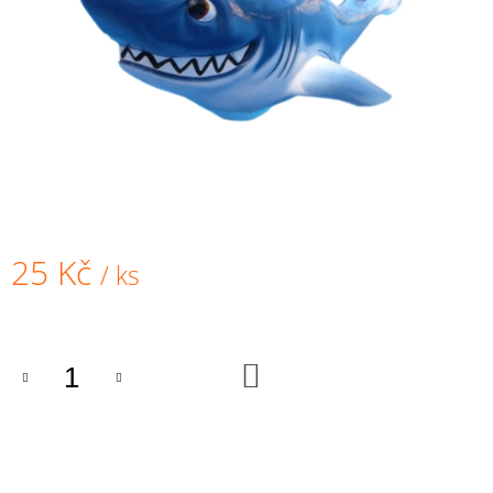
A
J
Í
T
?
HLEDAT
25 Kč
/ ks
Měrná
cena:
D
O
DO
KOŠÍKU
P
O
R
U
Č
U