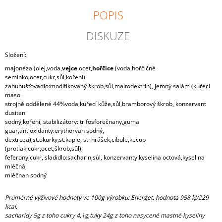
J
POPIS
E
M
DISKUZE
E
Složení:
MIX
CHLEBÍČEK
majonéza (olej,voda,
vejce
,ocet,
hořčice
(voda,hořčičné
semínko,ocet,cukr,sůl,koření)
29
zahuhušťovadlo:modifikovaný škrob,sůl,maltodextrin), jemný salám (kuřecí
Kč
maso
strojně oddělené 44%voda,kuřecí kůže,sůl,bramborový škrob, konzervant
dusitan
sodný,koření, stabilizátory: trifosforečnany,guma
guar,antioxidanty:erythorvan sodný,
dextroza),st.okurky,st.kapie, st. hrášek,cibule,kečup
(protlak,cukr,ocet,škrob,sůl),
feferony,cukr, sladidlo:sacharin,sůl, konzervanty:kyselina octová,kyselina
mléčná,
mléčnan sodný
Průměrné výživové hodnoty ve 100g výrobku: Energet. hodnota 958 kJ/229
kcal,
sacharidy 5g z toho cukry 4,1g,tuky 24g z toho nasycené mastné kyseliny