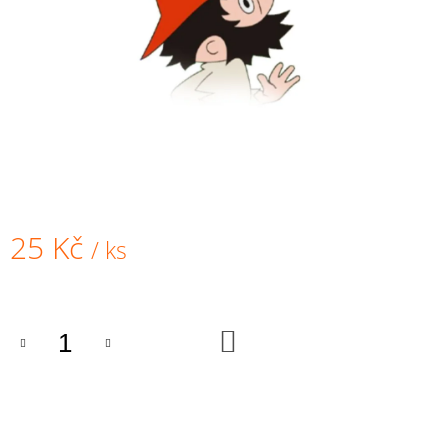
A
J
Í
T
?
HLEDAT
25 Kč
/ ks
Měrná
cena:
D
O
DO
KOŠÍKU
P
O
R
U
Č
U