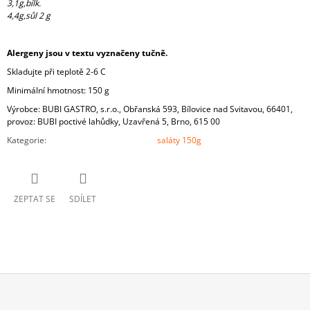
3,1g,bílk.
4,4g,sůl 2 g
Alergeny jsou v textu vyznačeny tučně.
Skladujte při teplotě 2-6 C
Minimální hmotnost: 150 g
Výrobce: BUBI GASTRO, s.r.o., Obřanská 593, Bílovice nad Svitavou, 66401,
provoz: BUBI poctivé lahůdky, Uzavřená 5, Brno, 615 00
Kategorie
:
saláty 150g
ZEPTAT SE
SDÍLET
Z