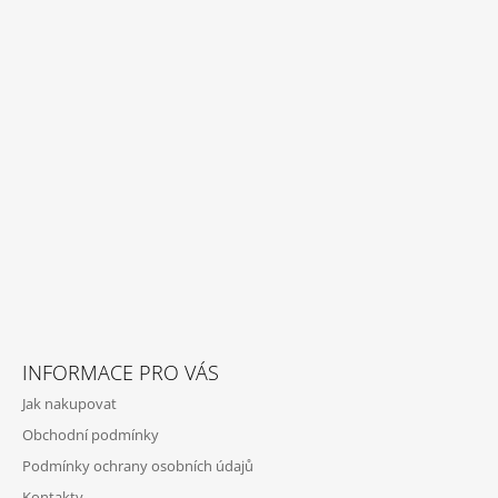
Á
P
A
T
Í
INFORMACE PRO VÁS
Jak nakupovat
Obchodní podmínky
Podmínky ochrany osobních údajů
Kontakty