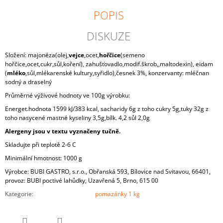
J
POPIS
E
M
DISKUZE
E
Složení: majonéza(olej,
vejce
,ocet,
hořčice
(semeno
S
hořčice,ocet,cukr,sůl,koření), zahušťovadlo,modif.škrob,,maltodexin), eidam
VYSOČINOU
(
mléko
,sůl,mlékarenské kultury,syřidlo),
česnek 3%, konzervanty: mléčnan
CHLEBÍČEK
sodný a draselný
29
Průměrné výživové hodnoty ve 100g výrobku:
Kč
Energet.hodnota 1599 kJ/383 kcal, sacharidy 6g z toho cukry 5g,tuky 32g z
toho nasycené mastné kyseliny 3,5g,bílk. 4,2 sůl 2,0g
Alergeny jsou v textu vyznačeny tučně.
Skladujte při teplotě 2-6 C
Minimální hmotnost: 1000 g
Výrobce: BUBI GASTRO, s.r.o., Obřanská 593, Bílovice nad Svitavou, 66401,
provoz: BUBI poctivé lahůdky, Uzavřená 5, Brno, 615 00
Kategorie
:
pomazánky 1 kg