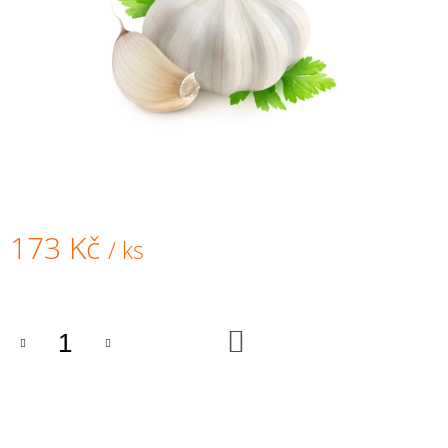
A
J
Í
T
?
HLEDAT
173 Kč
/ ks
Měrná
cena:
D
O
DO
KOŠÍKU
P
O
R
U
Č
U